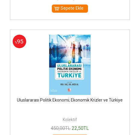
Sepete Ekle
95
%
Uluslararası Politik Ekonomi; Ekonomik Krizler ve Türkiye
Kolektif
450
,00
TL
22
,50
TL