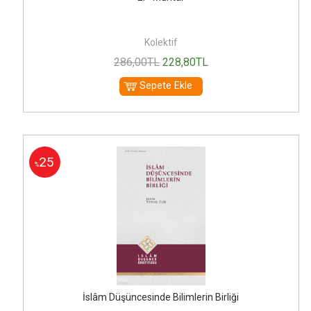
Kolektif
286
,00
TL
228
,80
TL
Sepete Ekle
25
%
İslâm Düşüncesinde Bilimlerin Birliği