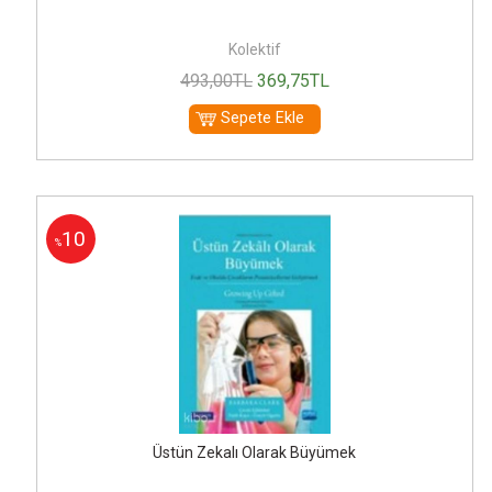
Kolektif
493
,00
TL
369
,75
TL
Sepete Ekle
10
%
Üstün Zekalı Olarak Büyümek