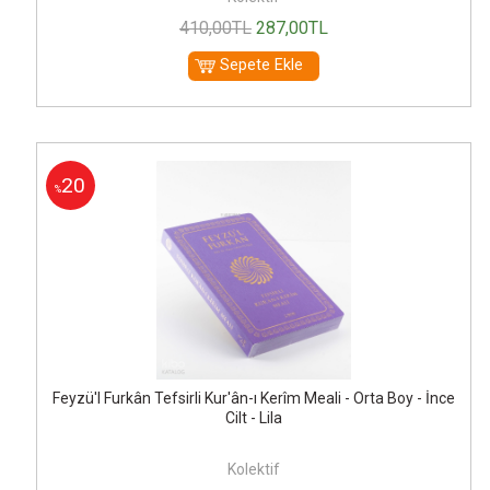
410
,00
TL
287
,00
TL
Sepete Ekle
20
%
Feyzü'l Furkân Tefsirli Kur'ân-ı Kerîm Meali - Orta Boy - İnce
Cilt - Lila
Kolektif