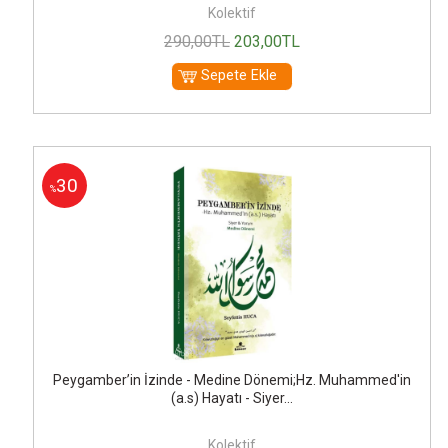
Kolektif
290
,00
TL
203
,00
TL
Sepete Ekle
30
%
Peygamber’in İzinde - Medine Dönemi;Hz. Muhammed'in
(a.s) Hayatı - Siyer...
Kolektif