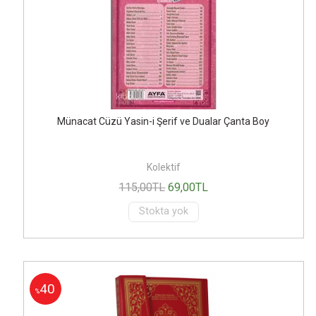
Münacat Cüzü Yasin-i Şerif ve Dualar Çanta Boy
Kolektif
115
,00
TL
69
,00
TL
Stokta yok
40
%