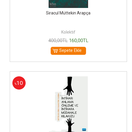
Siracul Müttekin Arapça
Kolektif
400
,00
TL
160
,00
TL
Sepete Ekle
10
%