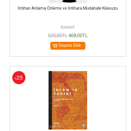
İntiharı Anlama Önleme ve İntihara Müdahale Kılavuzu
Kolektif
520
,00
TL
468
,00
TL
Sepete Ekle
25
%