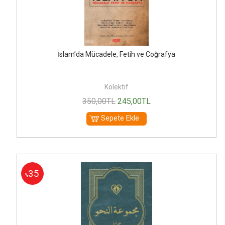
İslam’da Mücadele, Fetih ve Coğrafya
Kolektif
350
,00
TL
245
,00
TL
Sepete Ekle
35
%