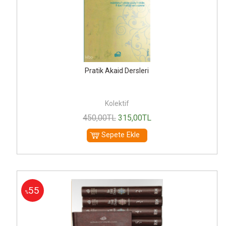
Pratik Akaid Dersleri
Kolektif
450
,00
TL
315
,00
TL
Sepete Ekle
55
%