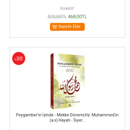
Kolektif
520
,00
TL
468
,00
TL
Sepete Ekle
30
%
Peygamber’in İzinde - Mekke Dönemi;Hz. Muhammed'in
(a.s) Hayatı - Siyer...