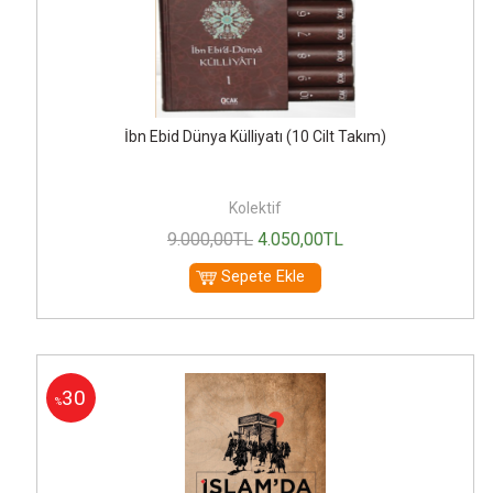
İbn Ebid Dünya Külliyatı (10 Cilt Takım)
Kolektif
9.000
,00
TL
4.050
,00
TL
Sepete Ekle
30
%