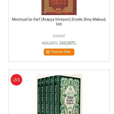
Mecmuat'üs-Sarf (Arapça Versiyon); Emsile, Bina, Maksud,
İzzi
Kolektif
400
,00
TL
260
,00
TL
Sepete Ekle
55
%