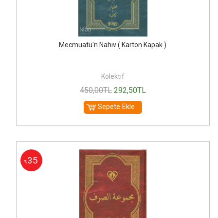
Mecmuatü'n Nahiv ( Karton Kapak )
Kolektif
450
,00
TL
292
,50
TL
Sepete Ekle
35
%