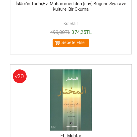
İslâm’ın Tarihi;Hz. Muhammed’den (sav) Bugüne Siyasi ve
Kültürel Bir Okuma
Kolektif
499
,00
TL
374
,25
TL
Sepete Ekle
20
%
El - Muhtar