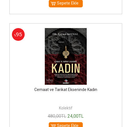
Sepete Ekle
95
%
Cemaat ve Tarikat Ekseninde Kadın
Kolektif
480
,00
TL
24
,00
TL
Sepete Ekle