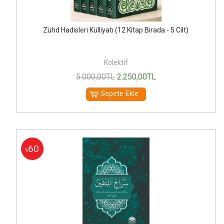
Zühd Hadisleri Külliyatı (12 Kitap Birada - 5 Cilt)
Kolektif
5.000
,00
TL
2.250
,00
TL
Sepete Ekle
60
%