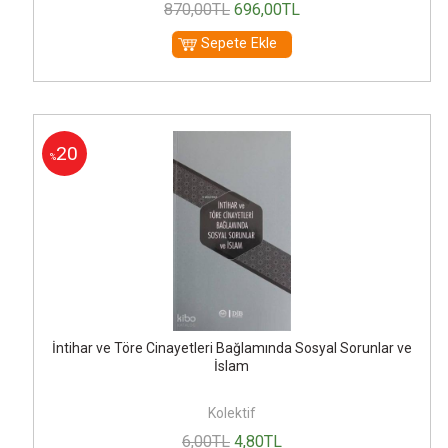
870
,00
TL
696
,00
TL
Sepete Ekle
20
%
İntihar ve Töre Cinayetleri Bağlamında Sosyal Sorunlar ve
İslam
Kolektif
6
,00
TL
4
,80
TL