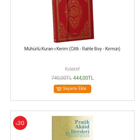
Mühürlü Kuran-ı Kerim (Ciltli - Rahle Boy - Kırmızı)
Kolektif
740
,00
TL
444
,00
TL
Sepete Ekle
30
%