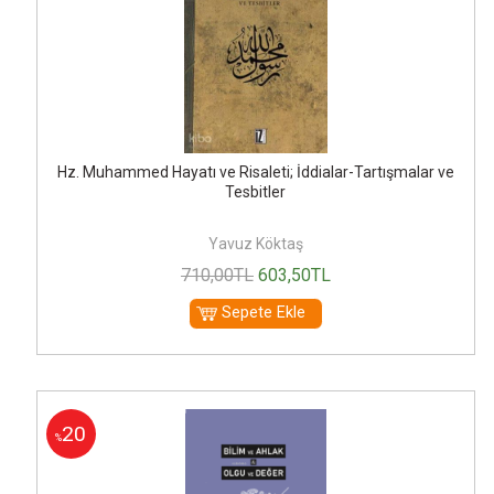
Hz. Muhammed Hayatı ve Risaleti; İddialar-Tartışmalar ve
Tesbitler
Yavuz Köktaş
710
,00
TL
603
,50
TL
Sepete Ekle
20
%