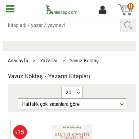
0
Ara
Anasayfa
>
Yazarlar
>
Yavuz Köktaş
Yavuz Köktaş - Yazarın Kitapları
15
%