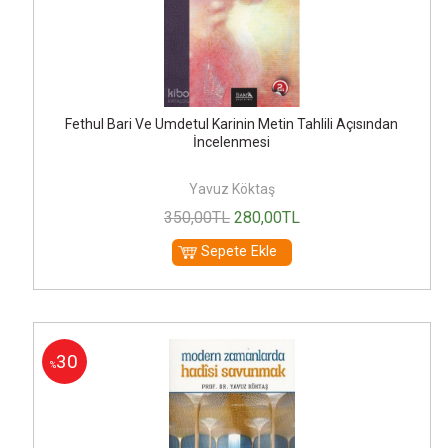
Fethul Bari Ve Umdetul Karinin Metin Tahlili Açısından
İncelenmesi
Yavuz Köktaş
350
,00
TL
280
,00
TL
Sepete Ekle
30
%