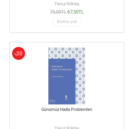
Yavuz Köktaş
75
,00
TL
67
,50
TL
Stokta yok
20
%
Günümüz Hadis Problemleri
Yavuz Köktaş