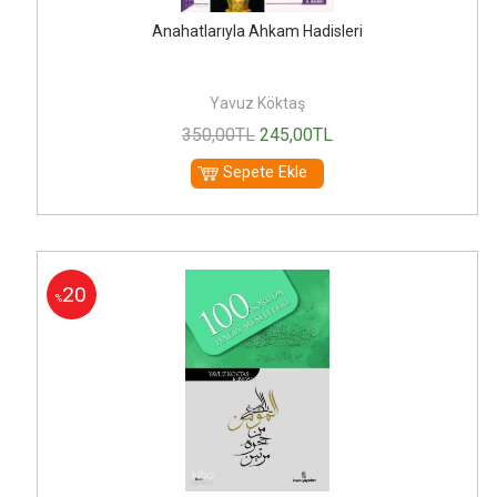
Anahatlarıyla Ahkam Hadisleri
Yavuz Köktaş
350
,00
TL
245
,00
TL
Sepete Ekle
20
%