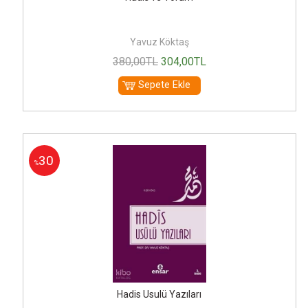
Yavuz Köktaş
380
,00
TL
304
,00
TL
Sepete Ekle
30
%
Hadis Usulü Yazıları