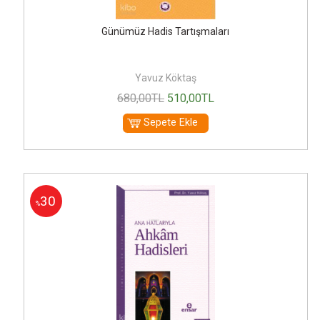
Günümüz Hadis Tartışmaları
Yavuz Köktaş
680
,00
TL
510
,00
TL
Sepete Ekle
30
%