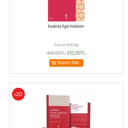
Kadınla İlgili Hadisler
Yavuz Köktaş
440
,00
TL
352
,00
TL
Sepete Ekle
20
%