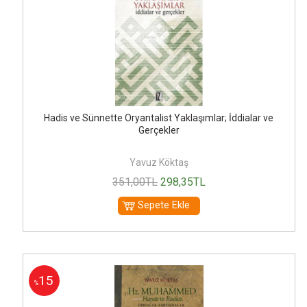
Hadis ve Sünnette Oryantalist Yaklaşımlar; İddialar ve
Gerçekler
Yavuz Köktaş
351
,00
TL
298
,35
TL
Sepete Ekle
15
%