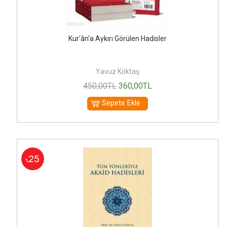
Kur'ân'a Aykırı Görülen Hadisler
Yavuz Köktaş
450
,00
TL
360
,00
TL
Sepete Ekle
25
%