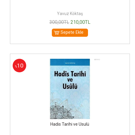
Yavuz Köktaş
300
,00
TL
210
,00
TL
Sepete Ekle
10
%
Hadis Tarihi ve Usulü