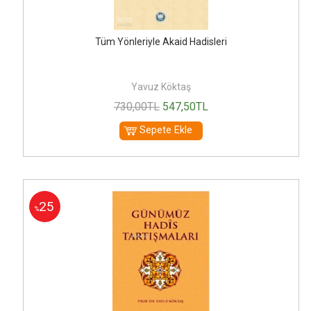
Tüm Yönleriyle Akaid Hadisleri
Yavuz Köktaş
730
,00
TL
547
,50
TL
Sepete Ekle
25
%