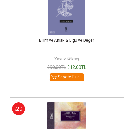
Bilim ve Ahlak & Olgu ve Değer
Yavuz Köktaş
390
,00
TL
312
,00
TL
Sepete Ekle
20
%