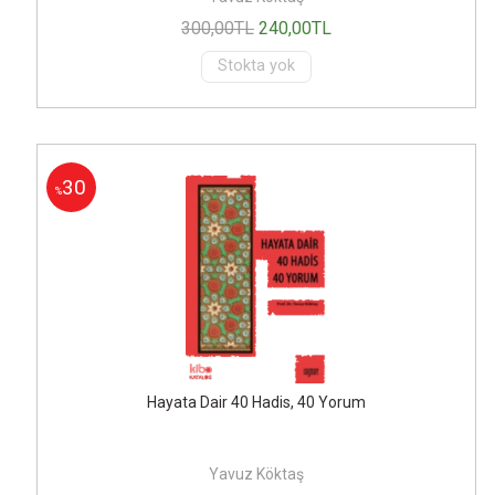
300
,00
TL
240
,00
TL
Stokta yok
30
%
Hayata Dair 40 Hadis, 40 Yorum
Yavuz Köktaş