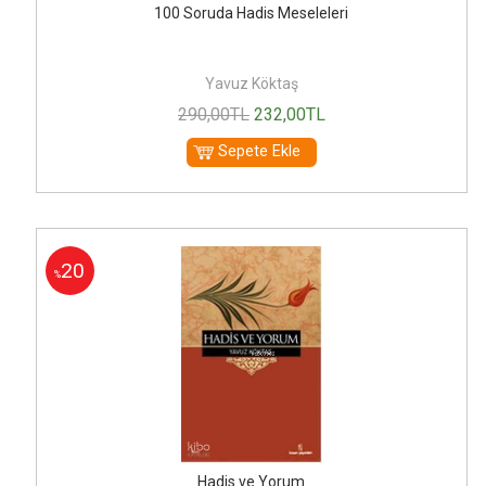
100 Soruda Hadis Meseleleri
Yavuz Köktaş
290
,00
TL
232
,00
TL
Sepete Ekle
20
%
Hadis ve Yorum