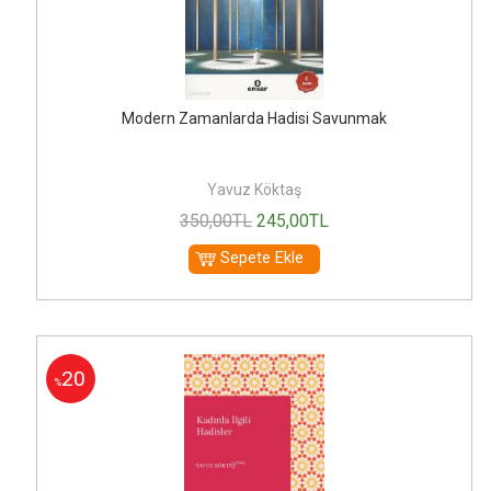
Modern Zamanlarda Hadisi Savunmak
Yavuz Köktaş
350
,00
TL
245
,00
TL
Sepete Ekle
20
%