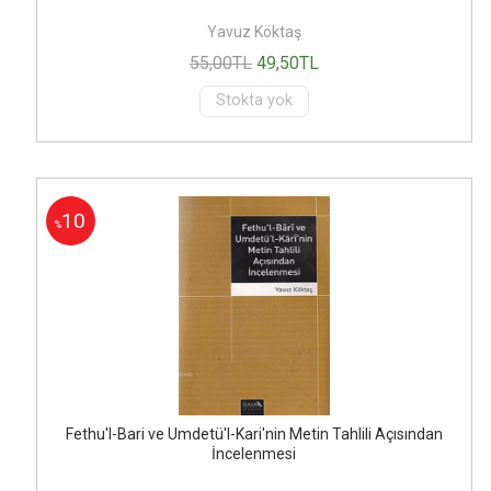
Yavuz Köktaş
55
,00
TL
49
,50
TL
Stokta yok
10
%
Fethu'l-Bari ve Umdetü'l-Kari'nin Metin Tahlili Açısından
İncelenmesi