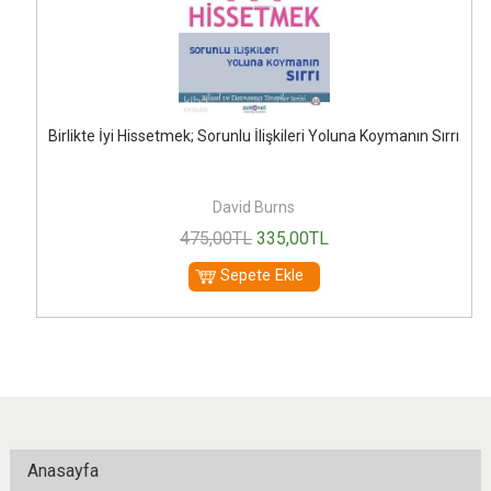
Birlikte İyi Hissetmek; Sorunlu İlişkileri Yoluna Koymanın Sırrı
David Burns
475
,00
TL
335
,00
TL
Sepete Ekle
Anasayfa