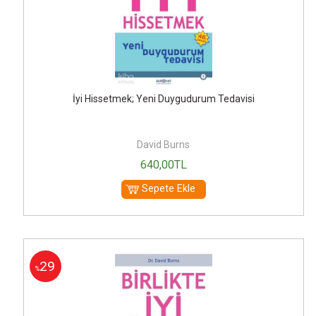
İyi Hissetmek; Yeni Duygudurum Tedavisi
David Burns
640
,00
TL
Sepete Ekle
29
%