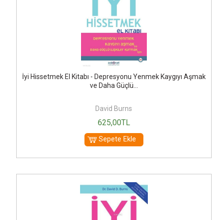
İyi Hissetmek El Kitabı - Depresyonu Yenmek Kaygıyı Aşmak
ve Daha Güçlü...
David Burns
625
,00
TL
Sepete Ekle