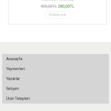
400
,00
TL
280
,00
TL
Stokta yok
Anasayfa
Yayınevleri
Yazarlar
İletişim
Ürün Talepleri