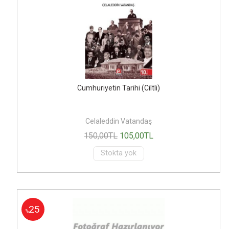
Cumhuriyetin Tarihi (Ciltli)
Celaleddin Vatandaş
150
,00
TL
105
,00
TL
Stokta yok
25
%