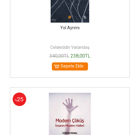
Yol Ayrımı
Celaleddin Vatandaş
340
,00
TL
238
,00
TL
Sepete Ekle
25
%