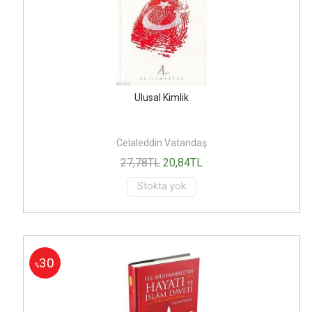
Ulusal Kimlik
Celaleddin Vatandaş
27
,78
TL
20
,84
TL
Stokta yok
30
%