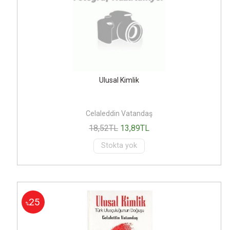
Ulusal Kimlik
Celaleddin Vatandaş
18
,52
TL
13
,89
TL
Stokta yok
25
%