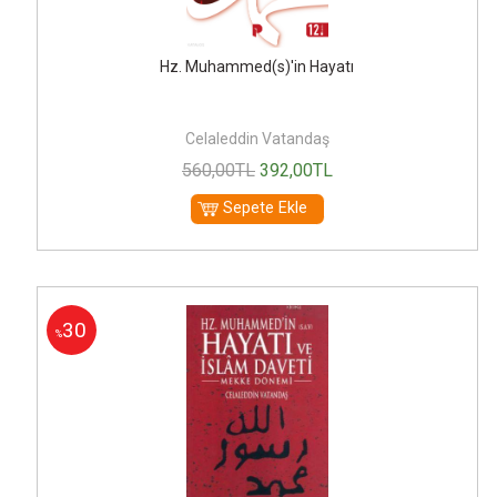
Hz. Muhammed(s)'in Hayatı
Celaleddin Vatandaş
560
,00
TL
392
,00
TL
Sepete Ekle
30
%