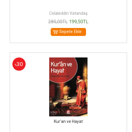
Celaleddin Vatandaş
285
,00
TL
199
,50
TL
Sepete Ekle
30
%
Kur'an ve Hayat