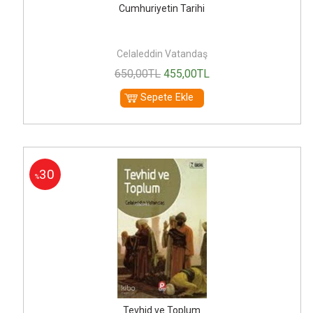
Cumhuriyetin Tarihi
Celaleddin Vatandaş
650
,00
TL
455
,00
TL
Sepete Ekle
30
%
Tevhid ve Toplum