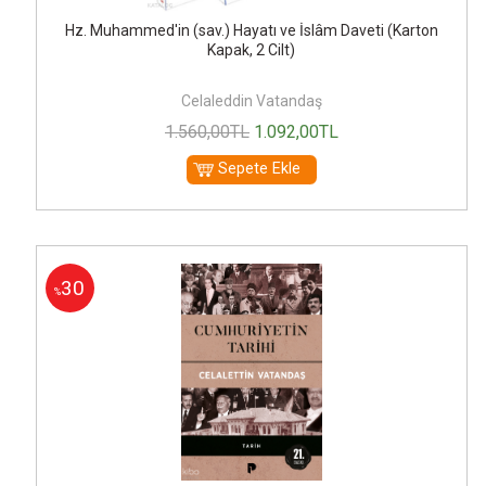
Hz. Muhammed'in (sav.) Hayatı ve İslâm Daveti (Karton
Kapak, 2 Cilt)
Celaleddin Vatandaş
1.560
,00
TL
1.092
,00
TL
Sepete Ekle
30
%