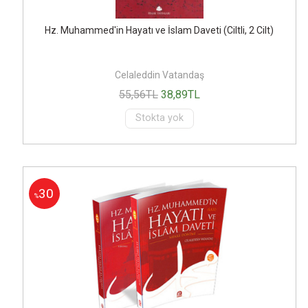
Hz. Muhammed'in Hayatı ve İslam Daveti (Ciltli, 2 Cilt)
Celaleddin Vatandaş
55
,56
TL
38
,89
TL
Stokta yok
30
%