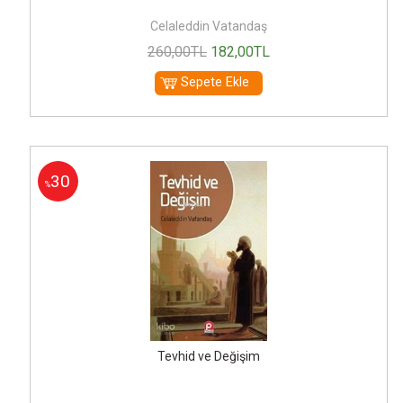
Celaleddin Vatandaş
260
,00
TL
182
,00
TL
Sepete Ekle
30
%
Tevhid ve Değişim