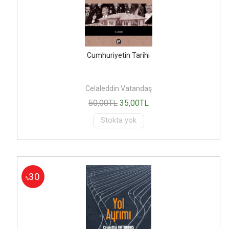
Cumhuriyetin Tarihi
Celaleddin Vatandaş
50
,00
TL
35
,00
TL
Stokta yok
30
%