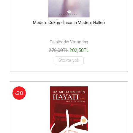
Modern Çöküş - İnsanın Modern Halleri
Celaleddin Vatandaş
270
,00
TL
202
,50
TL
Stokta yok
30
%