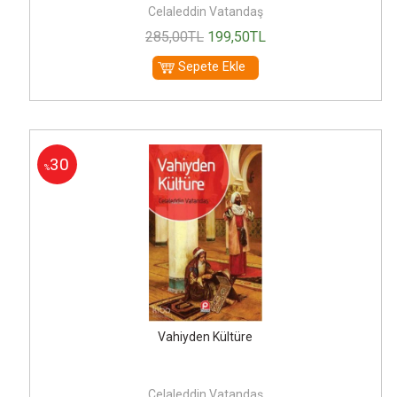
Celaleddin Vatandaş
285
,00
TL
199
,50
TL
Sepete Ekle
30
%
Vahiyden Kültüre
Celaleddin Vatandaş