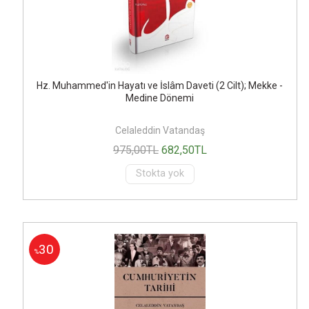
Hz. Muhammed'in Hayatı ve İslâm Daveti (2 Cilt); Mekke -
Medine Dönemi
Celaleddin Vatandaş
975
,00
TL
682
,50
TL
Stokta yok
30
%