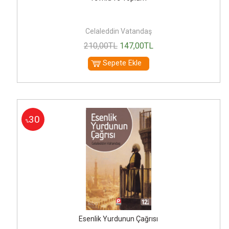
Celaleddin Vatandaş
210
,00
TL
147
,00
TL
Sepete Ekle
30
%
Esenlik Yurdunun Çağrısı